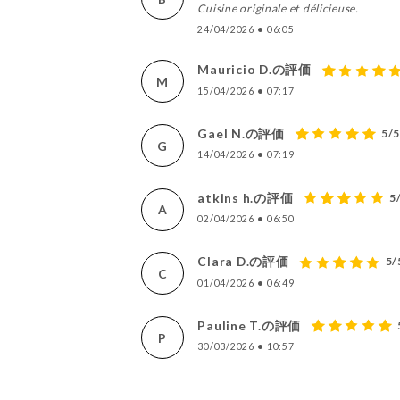
Cuisine originale et délicieuse.
24/04/2026
•
06:05
Mauricio D.の評価
M
15/04/2026
•
07:17
Gael N.の評価
5/
G
14/04/2026
•
07:19
atkins h.の評価
5
A
02/04/2026
•
06:50
Clara D.の評価
5/
C
01/04/2026
•
06:49
Pauline T.の評価
P
30/03/2026
•
10:57