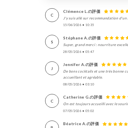
Clémence L.の評価
C
J'y suis allé sur recommandation d'un 
15/06/2026
•
10:35
Stéphane A.の評価
S
Super, grand merci : nourriture excelle
28/05/2026
•
05:47
Jennifer A.の評価
J
De bons cocktails et une très bonne c
accueillant et agréable.
08/05/2026
•
03:10
Catherine G.の評価
C
On est toujours accueilli avec le sour
07/05/2026
•
05:02
Béatrice A.の評価
B