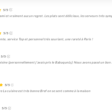
5/5
ami et vraiment aucun regret. Les plats sont délicieux, les serveurs très sym
5/5
nte, service Top et personnel très souriant, une rareté à Paris !
5/5
uisine (personnellement j'avais pris le Babaqunûç) Nous avons passé un bo
5/5
ire La cuisine est très bonne Bref on se sent comme à la maison
5/5