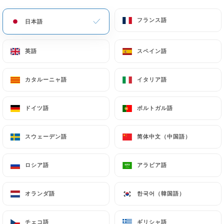
メニュー
JA
フランス語
フランス語
日本語
日本語
英語
英語
スペイン語
スペイン語
カタルーニャ語
カタルーニャ語
イタリア語
イタリア語
/
ホーム
連絡先
連絡先
ドイツ語
ドイツ語
ポルトガル語
ポルトガル語
スウェーデン語
スウェーデン語
简体中文（中国語）
简体中文（中国語）
ロシア語
ロシア語
アラビア語
アラビア語
オランダ語
オランダ語
한국어（韓国語）
한국어（韓国語）
Mala Bavo
チェコ語
チェコ語
ギリシャ語
ギリシャ語