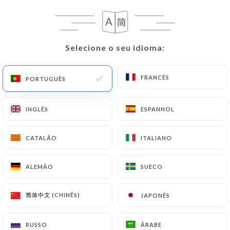
Selecione o seu idioma:
Selecione o seu idioma:
FRANCÊS
FRANCÊS
PORTUGUÊS
PORTUGUÊS
INGLÊS
INGLÊS
ESPANHOL
ESPANHOL
CATALÃO
CATALÃO
ITALIANO
ITALIANO
ALEMÃO
ALEMÃO
SUECO
SUECO
简体中文 (CHINÊS)
简体中文 (CHINÊS)
JAPONÊS
JAPONÊS
RUSSO
RUSSO
ÁRABE
ÁRABE