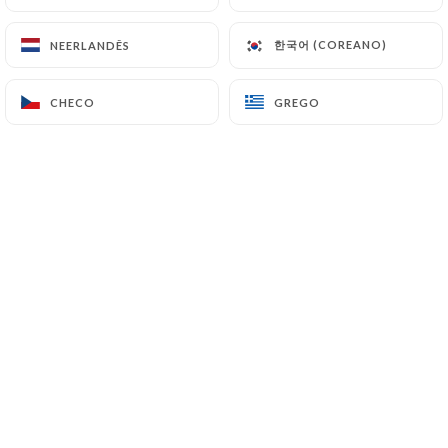
한국어 (COREANO)
한국어 (COREANO)
NEERLANDÊS
NEERLANDÊS
CHECO
CHECO
GREGO
GREGO