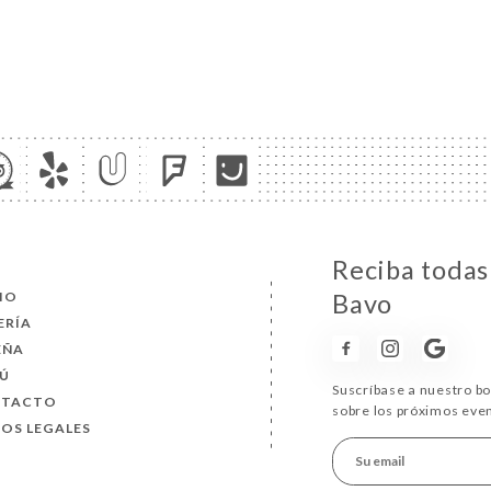
Reciba todas
CIO
Bavo
ERÍA
EÑA
Ú
Suscríbase a nuestro b
NTACTO
sobre los próximos eve
SOS LEGALES