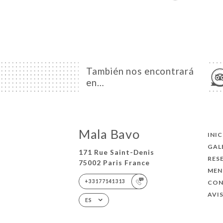
También nos encontrará
en…
Mala Bavo
INI
GAL
171 Rue Saint-Denis
RES
75002 Paris France
MEN
+33177141313
CO
AVI
ES