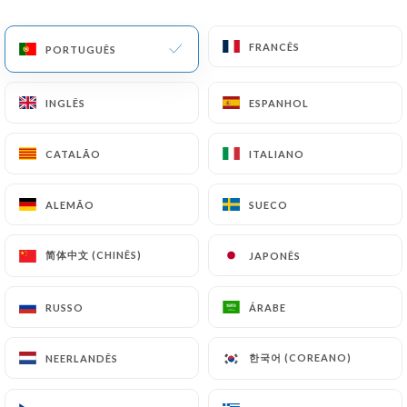
PT
MENU
FRANCÊS
FRANCÊS
PORTUGUÊS
PORTUGUÊS
INGLÊS
INGLÊS
ESPANHOL
ESPANHOL
CATALÃO
CATALÃO
ITALIANO
ITALIANO
/
PÁGINA INICIAL
CONTACTO
Contacto
ALEMÃO
ALEMÃO
SUECO
SUECO
简体中文 (CHINÊS)
简体中文 (CHINÊS)
JAPONÊS
JAPONÊS
RUSSO
RUSSO
ÁRABE
ÁRABE
한국어 (COREANO)
한국어 (COREANO)
NEERLANDÊS
NEERLANDÊS
Mala Bavo