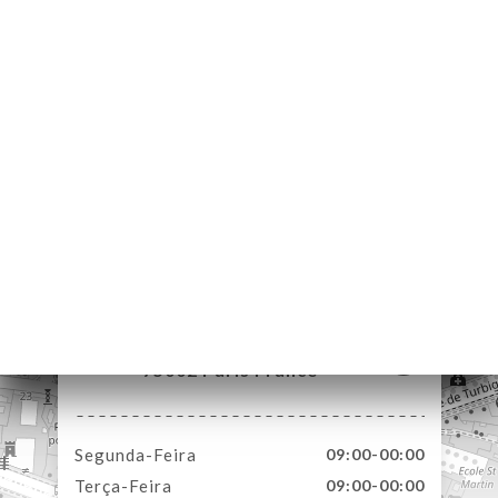
NA
AL
RVAR
ERIA
IAÇÃO
NU
ACTO
171 Rue Saint-Denis
75002 Paris France
Segunda-Feira
09:00-00:00
Terça-Feira
09:00-00:00