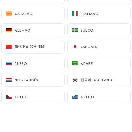
CATALÃO
CATALÃO
ITALIANO
ITALIANO
ALEMÃO
ALEMÃO
SUECO
SUECO
简体中文 (CHINÊS)
简体中文 (CHINÊS)
JAPONÊS
JAPONÊS
RUSSO
RUSSO
ÁRABE
ÁRABE
102 AVALIAÇÃO
RESTAURANT KURDE
한국어 (COREANO)
한국어 (COREANO)
NEERLANDÊS
NEERLANDÊS
171 Rue Saint-Denis
75002 Paris France
CHECO
CHECO
GREGO
GREGO
Quem somos?