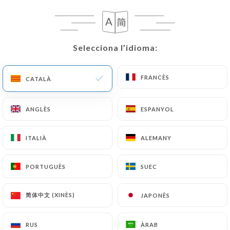
Selecciona l’idioma:
Selecciona l’idioma:
FRANCÈS
FRANCÈS
CATALÀ
CATALÀ
ANGLÈS
ANGLÈS
ESPANYOL
ESPANYOL
ITALIÀ
ITALIÀ
ALEMANY
ALEMANY
PORTUGUÈS
PORTUGUÈS
SUEC
SUEC
简体中文 (XINÈS)
简体中文 (XINÈS)
JAPONÈS
JAPONÈS
RUS
RUS
ÀRAB
ÀRAB