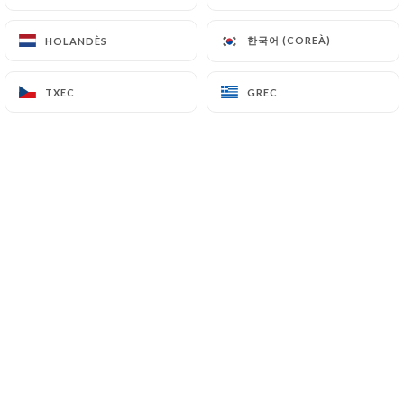
한국어 (COREÀ)
한국어 (COREÀ)
HOLANDÈS
HOLANDÈS
TXEC
TXEC
GREC
GREC