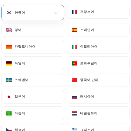
메뉴
KO
프랑스어
프랑스어
한국어
한국어
영어
영어
스페인어
스페인어
카탈로니아어
카탈로니아어
이탈리아어
이탈리아어
/
홈
연락처
연락처
독일어
독일어
포르투갈어
포르투갈어
스웨덴어
스웨덴어
중국어 간체
중국어 간체
일본어
일본어
러시아어
러시아어
아랍어
아랍어
네덜란드어
네덜란드어
Mala Bavo
체코어
체코어
그리스어
그리스어