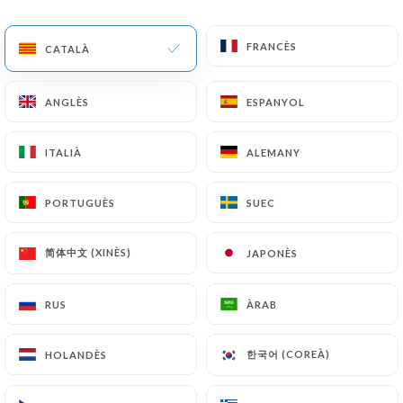
CA
MENÚ
FRANCÈS
FRANCÈS
CATALÀ
CATALÀ
ANGLÈS
ANGLÈS
ESPANYOL
ESPANYOL
ITALIÀ
ITALIÀ
ALEMANY
ALEMANY
/
INICI
CONTACTAR
Contactar
PORTUGUÈS
PORTUGUÈS
SUEC
SUEC
简体中文 (XINÈS)
简体中文 (XINÈS)
JAPONÈS
JAPONÈS
RUS
RUS
ÀRAB
ÀRAB
한국어 (COREÀ)
한국어 (COREÀ)
HOLANDÈS
HOLANDÈS
Mala Bavo