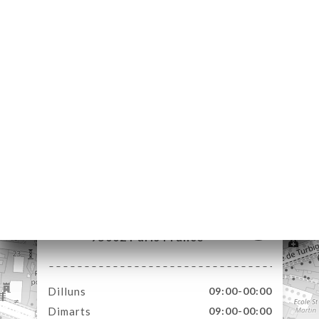
ICI
RVAR
ERIA
ENYES
RTA
ACTAR
171 Rue Saint-Denis
75002 Paris France
Dilluns
09:00-00:00
Dimarts
09:00-00:00