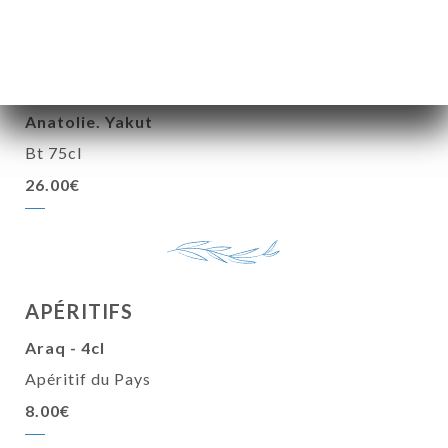
Anatolie. Yakut
37.5 cl
16.30€
Anatolie. Yakut
Bt 75cl
26.00€
APÉRITIFS
Araq - 4cl
Apéritif du Pays
8.00€