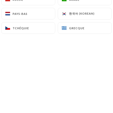
Crème brûlée à la vanille
한국어 (KOREAN)
한국어 (KOREAN)
PAYS-BAS
PAYS-BAS
8.00€
TCHÉQUIE
TCHÉQUIE
GRECQUE
GRECQUE
HAPPY HOURS
16h00 à 21h00
BIÈRES