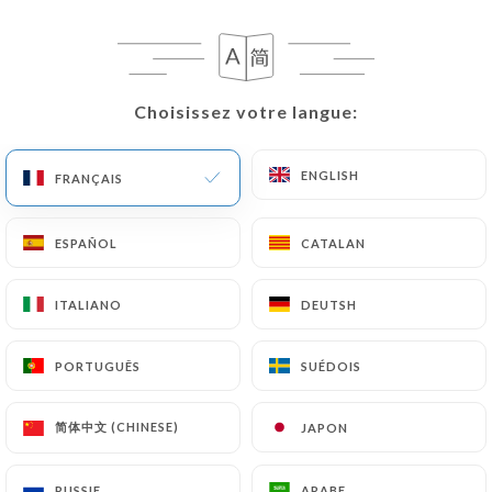
Baqlawa
Feuilletés à la pistache
8.00€
Choisissez votre langue:
Choisissez votre langue:
Qadayif
ENGLISH
ENGLISH
FRANÇAIS
FRANÇAIS
Gâteau de cheveux d'anges
8.00€
ESPAÑOL
ESPAÑOL
CATALAN
CATALAN
Kunefe
ITALIANO
ITALIANO
DEUTSH
DEUTSH
Gâteau de cheveux d'anges fourré au fromage
10.00€
PORTUGUÊS
PORTUGUÊS
SUÉDOIS
SUÉDOIS
Mastê malê
简体中文 (CHINESE)
简体中文 (CHINESE)
JAPON
JAPON
Yaourt au miel
8.00€
RUSSIE
RUSSIE
ARABE
ARABE