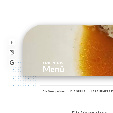
/
START
MENÜ
Menü
Die Vorspeisen
DIE GRILLS
LES BURGERS 
DIE NACHTISCHE
HAPPY HOUR
BIERE