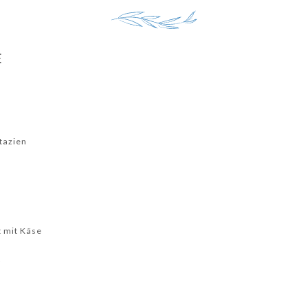
E
stazien
t mit Käse
t