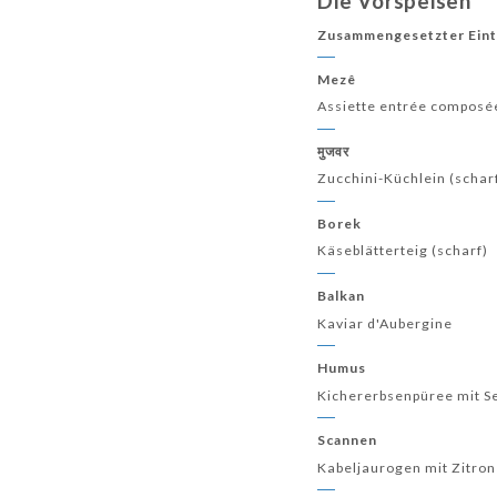
Die Vorspeisen
Zusammengesetzter Eint
Mezê
Assiette entrée composé
मुजवर
Zucchini-Küchlein (schar
Borek
Käseblätterteig (scharf)
Balkan
Kaviar d'Aubergine
Humus
Kichererbsenpüree mit 
Scannen
Kabeljaurogen mit Zitro