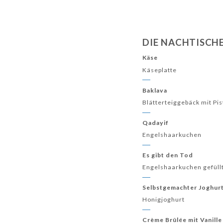
DIE NACHTISCH
Käse
Käseplatte
Baklava
Blätterteiggebäck mit Pi
Qadayif
Engelshaarkuchen
Es gibt den Tod
Engelshaarkuchen gefüll
Selbstgemachter Joghur
Honigjoghurt
Crème Brûlée mit Vanille