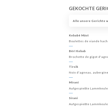
GEKOCHTE GERI
Alle unsere Gerichte 
Kebabê Mâst
Boulettes de viande haché
Bêrî Kebab
Brochette de gigot d'agne
Tirsik
Noix d'agneau, aubergines
Mirani
Aufgespießte Lammkeule 
Sirani
Aufgespießte Lammkeule 