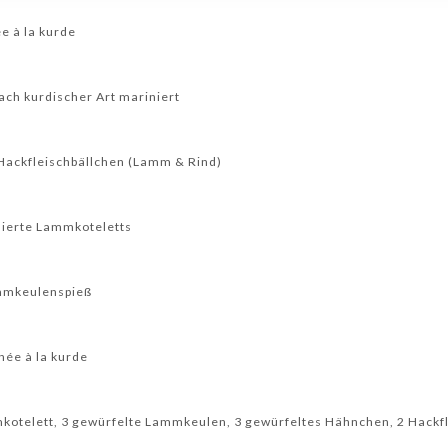
e à la kurde
ch kurdischer Art mariniert
Hackfleischbällchen (Lamm & Rind)
nierte Lammkoteletts
ammkeulenspieß
née à la kurde
kotelett, 3 gewürfelte Lammkeulen, 3 gewürfeltes Hähnchen, 2 Hackf