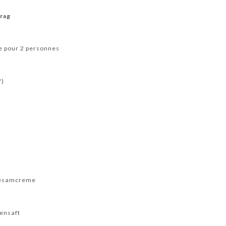
rag
e pour 2 personnes
f)
Sesamcreme
nensaft