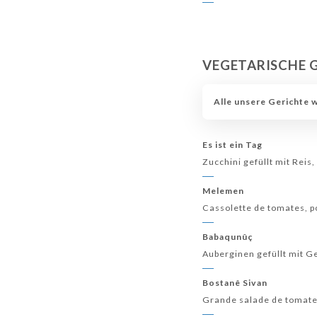
VEGETARISCHE 
Alle unsere Gerichte 
Es ist ein Tag
Zucchini gefüllt mit Rei
Melemen
Cassolette de tomates, po
Babaqunûç
Auberginen gefüllt mit 
Bostanê Sivan
Grande salade de tomate,