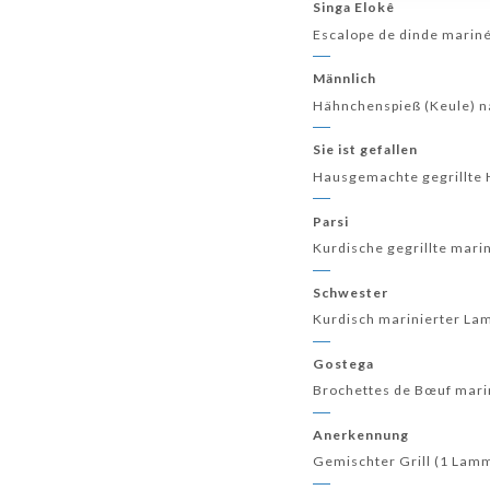
Singa Elokê
Escalope de dinde mariné
Männlich
Hähnchenspieß (Keule) na
Sie ist gefallen
Hausgemachte gegrillte 
Parsi
Kurdische gegrillte mari
Schwester
Kurdisch marinierter L
Gostega
Brochettes de Bœuf mari
Anerkennung
Gemischter Grill (1 Lamm