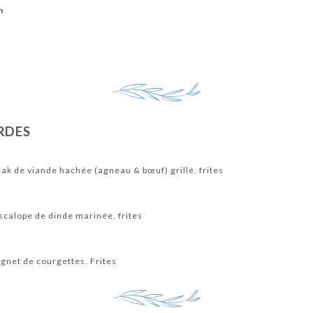
n
RDES
ak de viande hachée (agneau & bœuf) grillé, frites
calope de dinde marinée. frites
gnet de courgettes. Frites