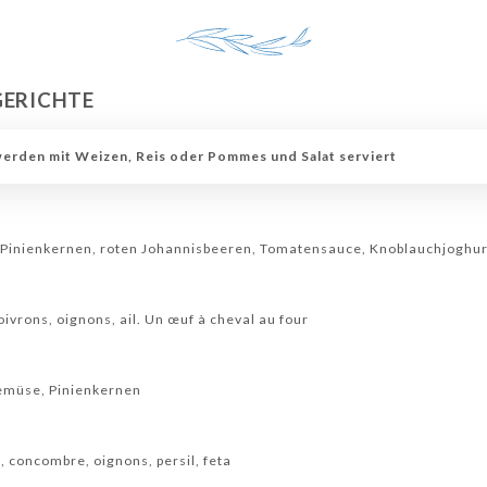
GERICHTE
werden mit Weizen, Reis oder Pommes und Salat serviert
s, Pinienkernen, roten Johannisbeeren, Tomatensauce, Knoblauchjoghur
ivrons, oignons, ail. Un œuf à cheval au four
Gemüse, Pinienkernen
 concombre, oignons, persil, feta