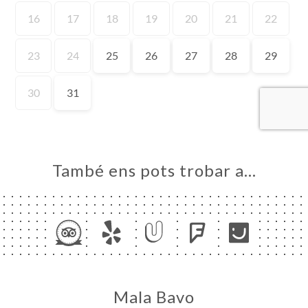
ICI
RVAR
ERIA
ENYES
RTA
ACTAR
També ens pots trobar a…
Mala Bavo